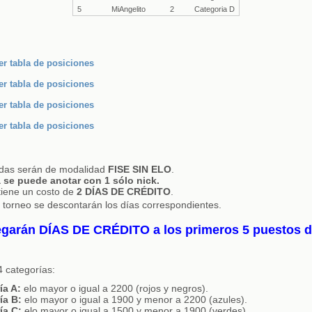
5
MiAngelito
2
Categoria D
er tabla de posiciones
er tabla de posiciones
er tabla de posiciones
er tabla de posiciones
tidas serán de modalidad
FISE SIN ELO
.
se puede anotar con 1 sólo nick.
 tiene un costo de
2 DÍAS DE CRÉDITO
.
 torneo se descontarán los días correspondientes.
egarán DÍAS DE CRÉDITO a los primeros 5 puestos 
4 categorías:
ía A:
elo mayor o igual a 2200 (rojos y negros).
ía B:
elo mayor o igual a 1900 y menor a 2200 (azules).
ía C:
elo mayor o igual a 1500 y menor a 1900 (verdes).