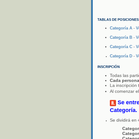
TABLAS DE POSICIONES
Categoría A
-
V
Categoría B
-
V
Categoría C
-
V
Categoría D
-
V
INSCRIPCIÓN
Todas las par
Cada persona 
La inscripción
Al comenzar el
Se entr
Categoría.
Se dividirá en 
Categor
Categor
Categor