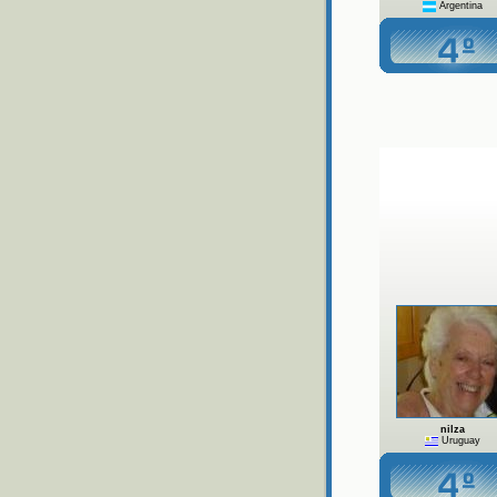
Argentina
nilza
Uruguay