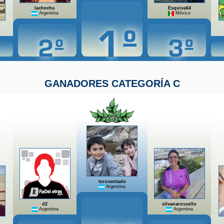
lachechu
Esquiva64
Argentina
México
GANADORES CATEGORÍA C
torosentado
Argentina
d2
silvanarossello
Argentina
Argentina