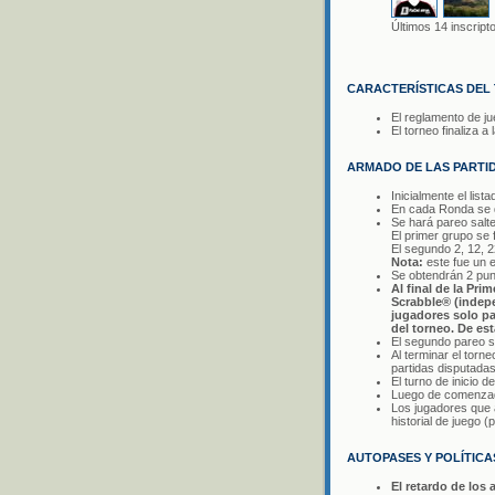
Últimos 14 inscript
CARACTERÍSTICAS DEL
El reglamento de j
El torneo finaliza 
ARMADO DE LAS PARTID
Inicialmente el li
En cada Ronda se di
Se hará pareo salt
El primer grupo se 
El segundo 2, 12, 22
Nota:
este fue un e
Se obtendrán 2 pun
Al final de la Pr
Scrabble® (indepe
jugadores solo pa
del torneo. De es
El segundo pareo s
Al terminar el torn
partidas disputadas
El turno de inicio d
Luego de comenzado
Los jugadores que a
historial de juego 
AUTOPASES Y POLÍTIC
El retardo de los 