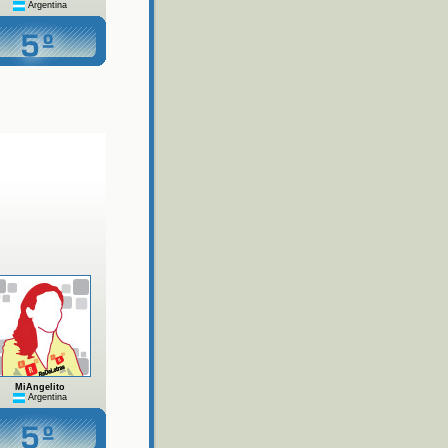
Argentina
MiAngelito
Argentina