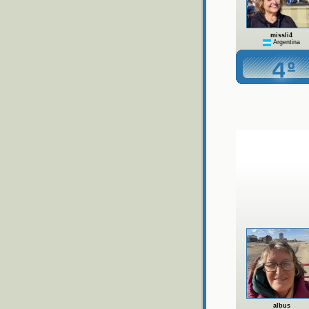
missli4
Argentina
albus