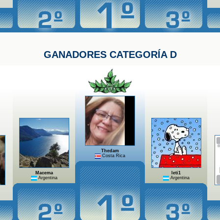
GANADORES CATEGORÍA D
Thedam
Costa Rica
Macema
leti1
Argentina
Argentina