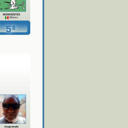
NOINVENTE5
México
soygranate