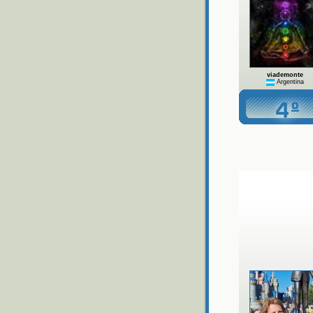
viademonte
Argentina