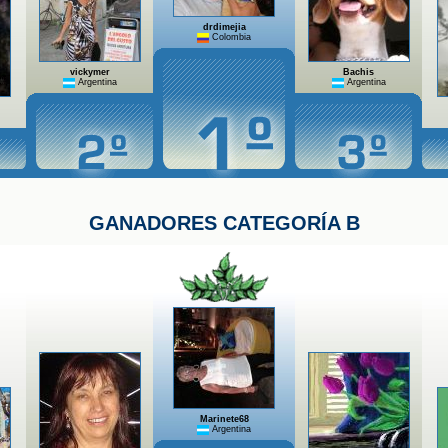
drdimejia
Colombia
vickymer
Bachis
Argentina
Argentina
GANADORES CATEGORÍA B
Marinete68
Argentina