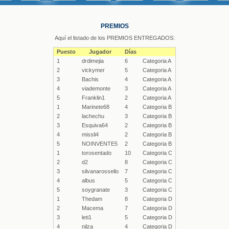
PREMIOS
Aquí el listado de los PREMIOS ENTREGADOS:
Puesto
Jugador
Días
1
drdimejia
6
Categoria A
2
vickymer
5
Categoria A
3
Bachis
4
Categoria A
4
viademonte
3
Categoria A
5
Franklin1
2
Categoria A
1
Marinete68
4
Categoria B
2
lachechu
3
Categoria B
3
Esquiva64
2
Categoria B
4
missli4
2
Categoria B
5
NOINVENTE5
2
Categoria B
1
torosentado
10
Categoria C
2
d2
8
Categoria C
3
silvanarossello
7
Categoria C
4
albus
5
Categoria C
5
soygranate
3
Categoria C
1
Thedam
8
Categoria D
2
Macema
7
Categoria D
3
leti1
5
Categoria D
4
nilza
4
Categoria D