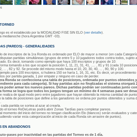
os
 TORNEO
uego es el establecido por la MODALIDAD FISE SIN ELO (
ver detalle
).
a la medianoche (hora Argentina GMT -03).
AS (PAREOS) - GENERALIDADES
stado de inscriptos de la 1ra Ronda es ordenado por ELO de mayor a menor (en cada Categoría
sputan partidas simultáneas (grupos de entre 5 y 10 jugadores todos contra todos, sujeto a 
eado. Es decir, tomando como ejemplo que haya 100 inscriptos y grupos de 10:
forma tomando a los que ocupen la posición 1, 11, 21, 31, 41, ..... , 81 y 91 (cada 10 posicion
, ... , 82 y 92. Se procede del mismo modo hasta el 10, 20, 30, 40, ... , 80, 90 y 100.
jemplo para 100 inscriptos, si hubiera 150 se haría 1, 16, 31, etc. Es decir, un procedimiento
tos por partida ganada, 1 por empate y ninguno en caso de perder.
imera Ronda se confecciona una tabla de posiciones, ordenada por puntos obtenidos 
ndiente para cada categoría). Si hay partidas aún no finalizadas el sistema otorgará
ra poder armar los nuevos pareos. Dichas partidas podrán ser continuadas junto con 
ta forma se logra que todos los juegos tengan un mínimo de 4 semanas para ser desa
e realiza de igual modo pero entre jugadores que hayan obtenido la misma cantidad de punto
eo la tabla de posiciones que define a los ganadores se ordena por puntos obtenidos y suma d
.
e cada partida se sortea al azar al crearla.
 el torneo ReDeLetras podrá abrir Zonas Tardías para completar pareos.
l momento del inicio del torneo no tengan clasificación Elo (blancos) serán evaluados y ca
(pudiendo variar esta categorización al inicio de cada Ronda sin arrastre de puntos).
AS EN ABANDONOS
auto-pases por inactividad en las partidas del Torneo es de 1 día.