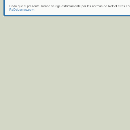
Dado que el presente Torneo se rige estrictamente por las normas de ReDeLetras.c
ReDeLetras.com
.