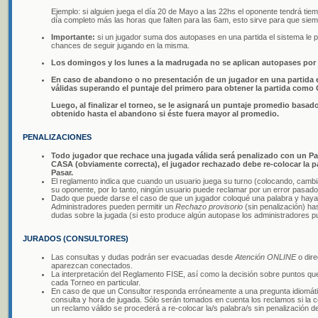
Ejemplo: si alguien juega el día 20 de Mayo a las 22hs el oponente tendrá 
día completo más las horas que falten para las 6am, esto sirve para que sie
Importante:
si un jugador suma dos autopases en una partida el sistema le 
chances de seguir jugando en la misma.
Los domingos y los lunes a la madrugada no se aplican autopases por 
En caso de abandono o no presentación de un jugador en una partida el
válidas superando el puntaje del primero para obtener la partida com
Luego, al finalizar el torneo, se le asignará un puntaje promedio basad
obtenido hasta el abandono si éste fuera mayor al promedio.
PENALIZACIONES
Todo jugador que rechace una jugada válida será penalizado con un Pase
CASA (obviamente correcta), el jugador rechazado debe re-colocar la 
Pasar.
El reglamento indica que cuando un usuario juega su turno (colocando, cambi
su oponente, por lo tanto, ningún usuario puede reclamar por un error pasado
Dado que puede darse el caso de que un jugador coloqué una palabra y haya 
Administradores pueden permitir un
Rechazo provisorio
(sin penalización) ha
dudas sobre la jugada (si esto produce algún autopase los administradores pu
JURADOS (CONSULTORES)
Las consultas y dudas podrán ser evacuadas desde
Atención ONLINE
o dire
aparezcan conectados.
La interpretación del Reglamento FISE, así como la decisión sobre puntos que
cada Torneo en particular.
En caso de que un Consultor responda erróneamente a una pregunta idiomáti
consulta y hora de jugada. Sólo serán tomados en cuenta los reclamos si la co
un reclamo válido se procederá a re-colocar la/s palabra/s sin penalización d