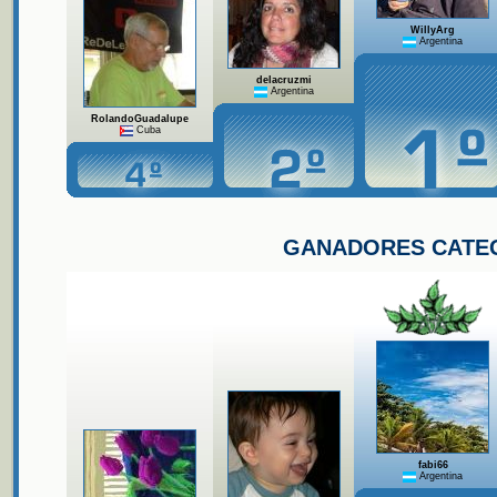
WillyArg
Argentina
delacruzmi
Argentina
RolandoGuadalupe
Cuba
GANADORES CATE
fabi66
Argentina