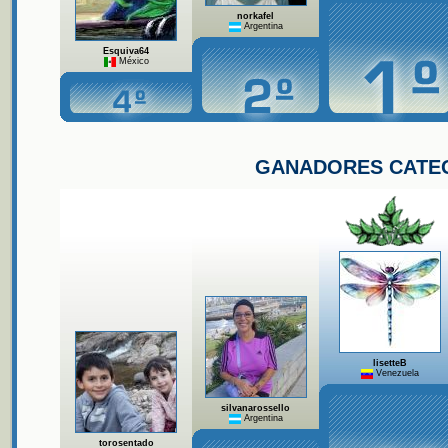
norkafel
Argentina
Esquiva64
México
GANADORES CATE
lisetteB
Venezuela
silvanarossello
Argentina
torosentado