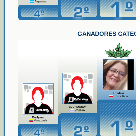
Argentina
GANADORES CATE
Thedam
Costa Rica
EDURUGUAY
Uruguay
Merlymar
Venezuela