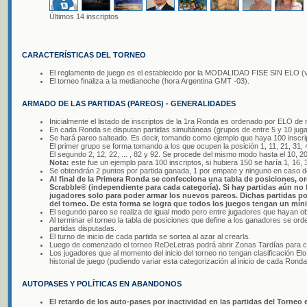
Últimos 14 inscriptos
CARACTERÍSTICAS DEL TORNEO
El reglamento de juego es el establecido por la MODALIDAD FISE SIN ELO (
El torneo finaliza a la medianoche (hora Argentina GMT -03).
ARMADO DE LAS PARTIDAS (PAREOS) - GENERALIDADES
Inicialmente el listado de inscriptos de la 1ra Ronda es ordenado por ELO d
En cada Ronda se disputan partidas simultáneas (grupos de entre 5 y 10 jugad
Se hará pareo salteado. Es decir, tomando como ejemplo que haya 100 inscri
El primer grupo se forma tomando a los que ocupen la posición 1, 11, 21, 31, 41
El segundo 2, 12, 22, ... , 82 y 92. Se procede del mismo modo hasta el 10, 20, 
Nota:
este fue un ejemplo para 100 inscriptos, si hubiera 150 se haría 1, 16, 
Se obtendrán 2 puntos por partida ganada, 1 por empate y ninguno en caso d
Al final de la Primera Ronda se confecciona una tabla de posiciones,
Scrabble® (independiente para cada categoría). Si hay partidas aún no 
jugadores solo para poder armar los nuevos pareos. Dichas partidas po
del torneo. De esta forma se logra que todos los juegos tengan un mín
El segundo pareo se realiza de igual modo pero entre jugadores que hayan ob
Al terminar el torneo la tabla de posiciones que define a los ganadores se or
partidas disputadas.
El turno de inicio de cada partida se sortea al azar al crearla.
Luego de comenzado el torneo ReDeLetras podrá abrir Zonas Tardías para c
Los jugadores que al momento del inicio del torneo no tengan clasificación E
historial de juego (pudiendo variar esta categorización al inicio de cada Ronda
AUTOPASES Y POLÍTICAS EN ABANDONOS
El retardo de los auto-pases por inactividad en las partidas del Torneo e