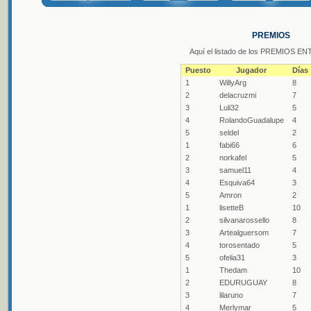
PREMIOS
Aquí el listado de los PREMIOS 
Puesto
Jugador
Días
1
WillyArg
8
2
delacruzmi
7
3
Luli32
5
4
RolandoGuadalupe
4
5
seldel
2
1
fabi66
6
2
norkafel
5
3
samuel11
4
4
Esquiva64
3
5
Amron
2
1
lisetteB
10
2
silvanarossello
8
3
Artealguersom
7
4
torosentado
5
5
ofelia31
3
1
Thedam
10
2
EDURUGUAY
8
3
lilaruno
7
4
Merlymar
5