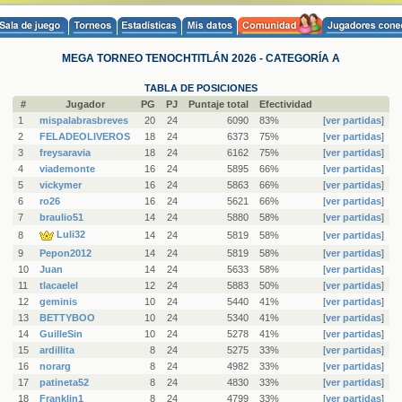
MEGA TORNEO TENOCHTITLÁN 2026 - CATEGORÍA A
TABLA DE POSICIONES
#
Jugador
PG
PJ
Puntaje total
Efectividad
1
mispalabrasbreves
20
24
6090
83%
[
ver partidas
]
2
FELADEOLIVEROS
18
24
6373
75%
[
ver partidas
]
3
freysaravia
18
24
6162
75%
[
ver partidas
]
4
viademonte
16
24
5895
66%
[
ver partidas
]
5
vickymer
16
24
5863
66%
[
ver partidas
]
6
ro26
16
24
5621
66%
[
ver partidas
]
7
braulio51
14
24
5880
58%
[
ver partidas
]
Luli32
8
14
24
5819
58%
[
ver partidas
]
9
Pepon2012
14
24
5819
58%
[
ver partidas
]
10
Juan
14
24
5633
58%
[
ver partidas
]
11
tlacaelel
12
24
5883
50%
[
ver partidas
]
12
geminis
10
24
5440
41%
[
ver partidas
]
13
BETTYBOO
10
24
5340
41%
[
ver partidas
]
14
GuilleSin
10
24
5278
41%
[
ver partidas
]
15
ardillita
8
24
5275
33%
[
ver partidas
]
16
norarg
8
24
4982
33%
[
ver partidas
]
17
patineta52
8
24
4830
33%
[
ver partidas
]
18
Franklin1
8
24
4799
33%
[
ver partidas
]