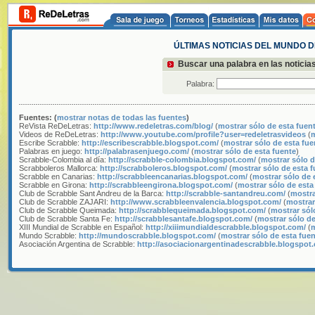
ÚLTIMAS NOTICIAS DEL MUNDO 
Buscar una palabra en las noticia
Palabra:
Fuentes: (
mostrar notas de todas las fuentes
)
ReVista ReDeLetras:
http://www.redeletras.com/blog/
(
mostrar sólo de esta fuen
Videos de ReDeLetras:
http://www.youtube.com/profile?user=redeletrasvideos
(
m
Escribe Scrabble:
http://escribescrabble.blogspot.com/
(
mostrar sólo de esta fue
Palabras en juego:
http://palabrasenjuego.com/
(
mostrar sólo de esta fuente
)
Scrabble-Colombia al día:
http://scrabble-colombia.blogspot.com/
(
mostrar sólo d
Scrabboleros Mallorca:
http://scrabboleros.blogspot.com/
(
mostrar sólo de esta 
Scrabble en Canarias:
http://scrabbleencanarias.blogspot.com/
(
mostrar sólo de 
Scrabble en Girona:
http://scrabbleengirona.blogspot.com/
(
mostrar sólo de esta
Club de Scrabble Sant Andreu de la Barca:
http://scrabble-santandreu.com/
(
mostra
Club de Scrabble ZAJARI:
http://www.scrabbleenvalencia.blogspot.com/
(
mostrar
Club de Scrabble Queimada:
http://scrabblequeimada.blogspot.com/
(
mostrar sól
Club de Scrabble Santa Fe:
http://scrabblesantafe.blogspot.com/
(
mostrar sólo de
XIII Mundial de Scrabble en Español:
http://xiiimundialdescrabble.blogspot.com/
(
m
Mundo Scrabble:
http://mundoscrabble.blogspot.com/
(
mostrar sólo de esta fue
Asociación Argentina de Scrabble:
http://asociacionargentinadescrabble.blogspot