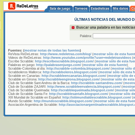
ÚLTIMAS NOTICIAS DEL MUNDO 
Buscar una palabra en las noticia
Palabra:
Fuentes: (
mostrar notas de todas las fuentes
)
ReVista ReDeLetras:
http://www.redeletras.com/blog/
(
mostrar sólo de esta fuen
Videos de ReDeLetras:
http://www.youtube.com/profile?user=redeletrasvideos
(
m
Escribe Scrabble:
http://escribescrabble.blogspot.com/
(
mostrar sólo de esta fue
Palabras en juego:
http://palabrasenjuego.com/
(
mostrar sólo de esta fuente
)
Scrabble-Colombia al día:
http://scrabble-colombia.blogspot.com/
(
mostrar sólo d
Scrabboleros Mallorca:
http://scrabboleros.blogspot.com/
(
mostrar sólo de esta 
Scrabble en Canarias:
http://scrabbleencanarias.blogspot.com/
(
mostrar sólo de 
Scrabble en Girona:
http://scrabbleengirona.blogspot.com/
(
mostrar sólo de esta
Club de Scrabble Sant Andreu de la Barca:
http://scrabble-santandreu.com/
(
mostra
Club de Scrabble ZAJARI:
http://www.scrabbleenvalencia.blogspot.com/
(
mostrar
Club de Scrabble Queimada:
http://scrabblequeimada.blogspot.com/
(
mostrar sól
Club de Scrabble Santa Fe:
http://scrabblesantafe.blogspot.com/
(
mostrar sólo de
XIII Mundial de Scrabble en Español:
http://xiiimundialdescrabble.blogspot.com/
(
m
Mundo Scrabble:
http://mundoscrabble.blogspot.com/
(
mostrar sólo de esta fue
Asociación Argentina de Scrabble:
http://asociacionargentinadescrabble.blogspot